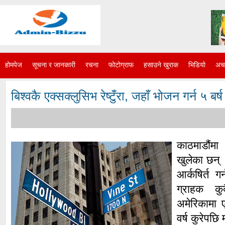
होमपेज
सूचना र जानकारी
रचना
फोटोग्राफ
हसाउने खुराक
भिडियो
अचम
बिश्वकै एक्सक्लुसिभ रेष्टुँरा, जहाँ भोजन गर्न ५ बर्ष क
काठमाडौंमा
खुलेका छन्
आर्कषिर्त 
ग्राहक कु
अमेरिकामा ए
वर्ष कुरेपछि