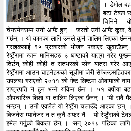
। डेमोल बहरे
बटा टेबल छन
चिनिने य
चेयरमेनसम्म उनी आफै हुन् । जस्तो उनी आफै कुक, व
गर्छन् । यो कामका लागि उनले कुनै तालिम लिएका छै
ग्राहकलाई १५ प्रकारको भोजन पकाएर खुवाउँछन
रेष्टुँरामा खान मानिसहरु ३ घण्टाको यात्रा गरेर प
तिर्छन् कोही कोही त रातभरको प्लेन यात्रा गरेर
रेष्टुँरामा आउन चाहनेहरुको सूचीमा जेरी सेफेल्डसहितक
उपलब्ध गराएको २०११ को गेष्ट लिष्टमा ओबामाको नाम
राष्ट्रपति नै हुन भन्ने यकिन छैन । ५१ बर्षीया बहरे
औपचारिक शिक्षा वा तालिम लिएका छैनन् । ‘यी सवै म
भन्छन् । उनी एक्लैले यो रेष्टुँरा चलाउँदै आएका छन
बिजनेस म्यानेजर न त कुनै अफर नै । यो रेष्टुँराको टे
इमेल गर्नुको बिकल्प छैन् । ‘सन् २०१८ पछिका लागि 